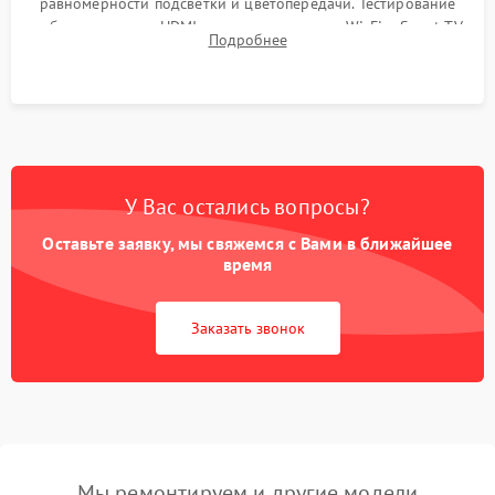
равномерности подсветки и цветопередачи. Тестирование
работы разъемов HDMI, динамиков, модуля Wi-Fi и Smart TV
Подробнее
в рабочем режиме в течение нескольких часов.
У Вас остались вопросы?
Оставьте заявку, мы свяжемся с Вами в ближайшее
время
Заказать звонок
Мы ремонтируем и другие модели