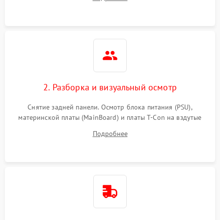
источников сигнала для выявления симптомов поломки.
2. Разборка и визуальный осмотр
Снятие задней панели. Осмотр блока питания (PSU),
материнской платы (MainBoard) и платы T-Con на вздутые
конденсаторы, прогары, окисления и микротрещины.
Подробнее
Проверка надежности фиксации и целостности шлейфов.