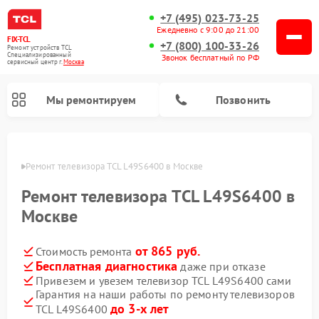
+7 (495) 023-73-25
Ежедневно с 9:00 до 21:00
FIX-TCL
+7 (800) 100-33-26
Ремонт устройств TCL
Специализированный
Звонок бесплатный по РФ
cервисный центр г.
Москва
Мы ремонтируем
Позвонить
оскве
Ремонт телевизора TCL L49S6400 в Москве
Ремонт телевизора TCL L49S6400 в
Москве
от 865 руб.
Стоимость ремонта
Бесплатная диагностика
даже при отказе
Привезем и увезем телевизор TCL L49S6400 сами
Гарантия на наши работы по ремонту телевизоров
до 3-х лет
TCL L49S6400