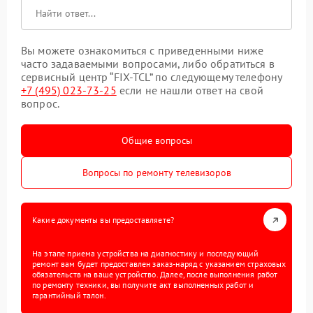
Вы можете ознакомиться с приведенными ниже
часто задаваемыми вопросами, либо обратиться в
сервисный центр “FIX-TCL” по следующему телефону
+7 (495) 023-73-25
если не нашли ответ на свой
вопрос.
Общие вопросы
Вопросы по ремонту телевизоров
Какие документы вы предоставляете?
На этапе приема устройства на диагностику и последующий
ремонт вам будет предоставлен заказ-наряд с указанием страховых
обязательств на ваше устройство. Далее, после выполнения работ
по ремонту техники, вы получите акт выполненных работ и
гарантийный талон.