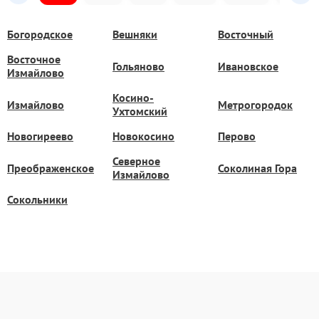
Богородское
Вешняки
Восточный
Восточное
Гольяново
Ивановское
Измайлово
Косино-
Измайлово
Метрогородок
Ухтомский
Новогиреево
Новокосино
Перово
Северное
Преображенское
Соколиная Гора
Измайлово
Сокольники