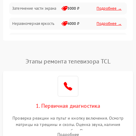
Механические повреждения
Затемнение части экрана
5000 ₽
Подробнее →
Программное обеспечение
Неравномерная яркость
4000 ₽
Подробнее →
Корпус и механика
Выгорание матрицы
6000 ₽
Подробнее →
Пульт и управление
Этапы ремонта телевизора TCL
Сеть и подключения
Аудио
Сетевая
1. Первичная диагностика
Проверка реакции на пульт и кнопку включения. Осмотр
матрицы на трещины и сколы. Оценка звука, наличия
подсветки и индикаторов ошибок. Подключение тестовых
Подробнее