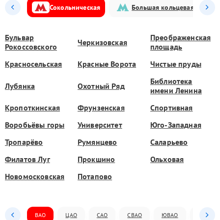
Сокольническая
Большая кольцевая
Бульвар
Преображенская
Черкизовская
Рокоссовского
площадь
Красносельская
Красные Ворота
Чистые пруды
Библиотека
Лубянка
Охотный Ряд
имени Ленина
Кропоткинская
Фрунзенская
Спортивная
Воробьёвы горы
Университет
Юго-Западная
Тропарёво
Румянцево
Саларьево
Филатов Луг
Прокшино
Ольховая
Новомосковская
Потапово
ВАО
ЦАО
САО
СВАО
ЮВАО
ЮАО