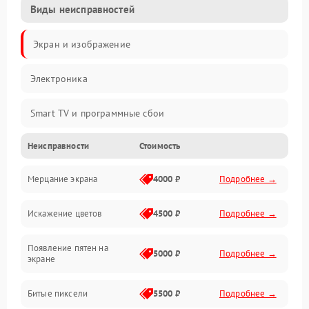
Виды неисправностей
Экран и изображение
Электроника
Smart TV и программные сбои
Неисправности
Стоимость
Питание и запуск
Мерцание экрана
4000 ₽
Подробнее →
Подсветка и LED-модули
Искажение цветов
4500 ₽
Подробнее →
Звук и аудиосистема
Появление пятен на
Сигнал и приём каналов
5000 ₽
Подробнее →
экране
Разъёмы и интерфейсы
Битые пиксели
5500 ₽
Подробнее →