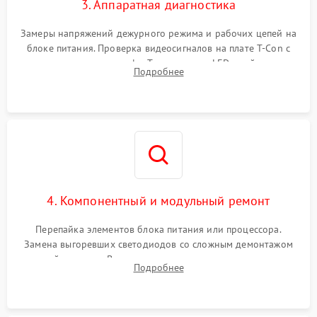
3. Аппаратная диагностика
Замеры напряжений дежурного режима и рабочих цепей на
блоке питания. Проверка видеосигналов на плате T-Con с
помощью осциллографа. Тестирование LED-драйвера и
Подробнее
светодиодных планок подсветки мультиметром.
4. Компонентный и модульный ремонт
Перепайка элементов блока питания или процессора.
Замена выгоревших светодиодов со сложным демонтажом
хрупкой матрицы. Восстановление поврежденных дорожек,
Подробнее
прошивка микросхем памяти EEPROM